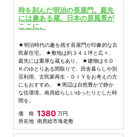
時を刻んだ明治の長屋門。庭先
には趣ある蔵。日本の原風景が
ここに。
★明治時代の趣を残す長屋門が印象的な古
民家住宅。 ★敷地は約３４１坪と広々、
庭先には重厚な蔵もあり。 ★建物は６Ｄ
Ｋのゆとりある間取りで、田舎暮らしや別
荘利用、古民家再生・ＤＩＹをお考えの方
にもおすすめ。 ★周辺は自然豊かで静か
な住環境。南房総らしいゆったりとした時
間を。
1380
価 格
万円
所在地
南房総市海老敷