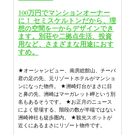
100万円でマンションオーナー
に！ セミスケルトンだから、理
想の空間を一からデザインでき
ます。別荘や二拠点生活、投資
用など、さまざまな用途におす
すめ。
★オーシャンビュー、南房総館山、チーバ
君の足の先、元リゾートホテルがマンショ
ンになった物件。 ★洲崎灯台がまさに目
と鼻の先、洲崎はマーガレット岬という別
名もあるそうです。 ★お正月のニュース
によく登場する、階段の数が半端ではない
洲崎神社も徒歩圏内。 ★観光スポットが
近くにあるまさにリゾート物件です。