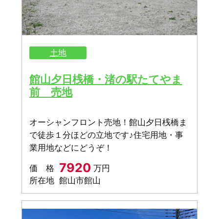
土地
館山夕日桟橋・渚の駅たてやま
前 売地
オーシャンフロント売地！館山夕日桟橋ま
で徒歩１分ほどの立地です♪住宅用地・事
業用地などにどうぞ！
7920
価 格
万円
所在地
館山市館山