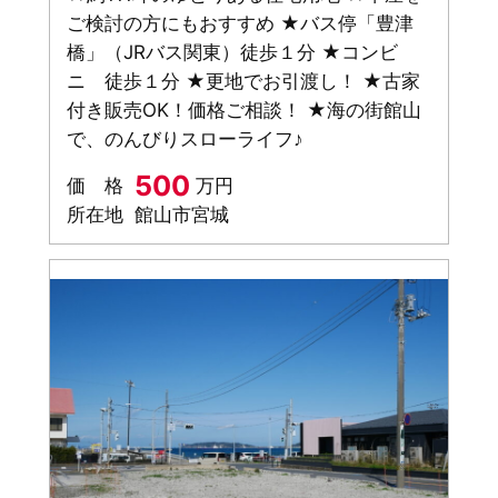
ご検討の方にもおすすめ ★バス停「豊津
橋」（JRバス関東）徒歩１分 ★コンビ
ニ 徒歩１分 ★更地でお引渡し！ ★古家
付き販売OK！価格ご相談！ ★海の街館山
で、のんびりスローライフ♪
500
価 格
万円
所在地
館山市宮城