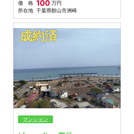
100
価 格
万円
所在地
千葉県館山市洲崎
成約済
マンション