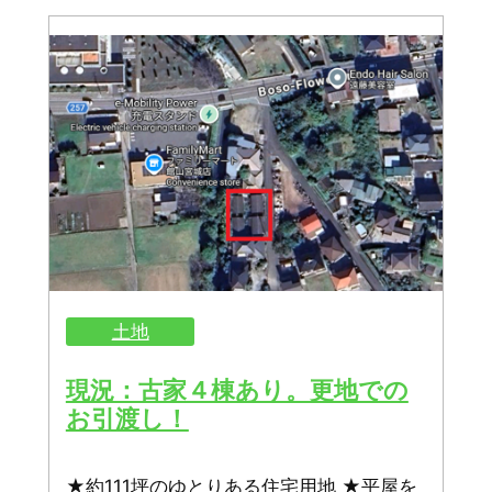
土地
現況：古家４棟あり。更地での
お引渡し！
★約111坪のゆとりある住宅用地 ★平屋を