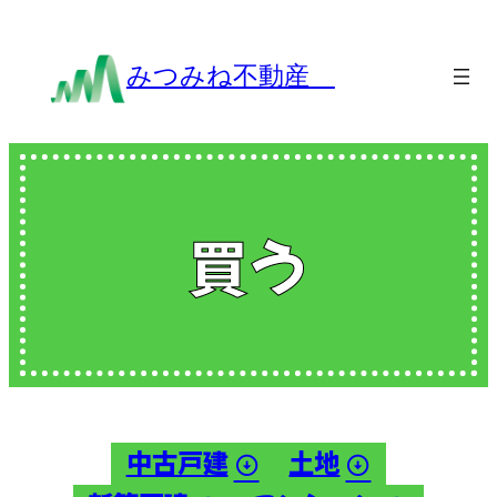
内
容
みつみね不動産
を
ス
キ
ッ
プ
買う
中古戸建
土地