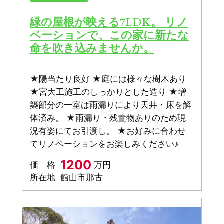
緑の屋根が映える7LDK。 リノ
ベーションで、この家に新たな
命を吹き込みませんか。
★陽当たり良好 ★庭には様々な樹木あり
★宮大工施工のしっかりとした造り ★増
築部分の一室は雨漏りにより天井・床を解
体済み。 ★雨漏り・残置物ありのため現
況有姿にてお引渡し。 ★お好みに合わせ
てリノベーションをお楽しみください♪
1200
価 格
万円
所在地
館山市那古