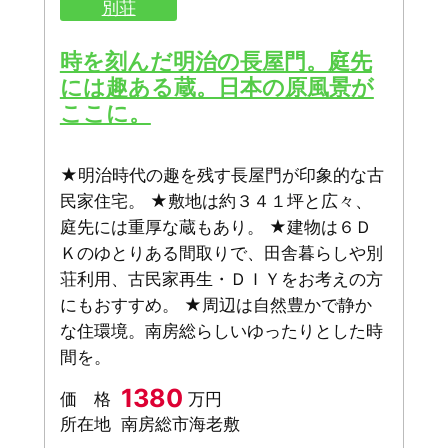
別荘
時を刻んだ明治の長屋門。庭先
には趣ある蔵。日本の原風景が
ここに。
★明治時代の趣を残す長屋門が印象的な古
民家住宅。 ★敷地は約３４１坪と広々、
庭先には重厚な蔵もあり。 ★建物は６Ｄ
Ｋのゆとりある間取りで、田舎暮らしや別
荘利用、古民家再生・ＤＩＹをお考えの方
にもおすすめ。 ★周辺は自然豊かで静か
な住環境。南房総らしいゆったりとした時
間を。
1380
価 格
万円
所在地
南房総市海老敷