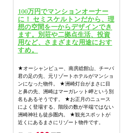
100万円でマンションオーナー
に！ セミスケルトンだから、理
想の空間を一からデザインでき
ます。別荘や二拠点生活、投資
用など、さまざまな用途におす
すめ。
★オーシャンビュー、南房総館山、チーバ
君の足の先、元リゾートホテルがマンショ
ンになった物件。 ★洲崎灯台がまさに目
と鼻の先、洲崎はマーガレット岬という別
名もあるそうです。 ★お正月のニュース
によく登場する、階段の数が半端ではない
洲崎神社も徒歩圏内。 ★観光スポットが
近くにあるまさにリゾート物件です。