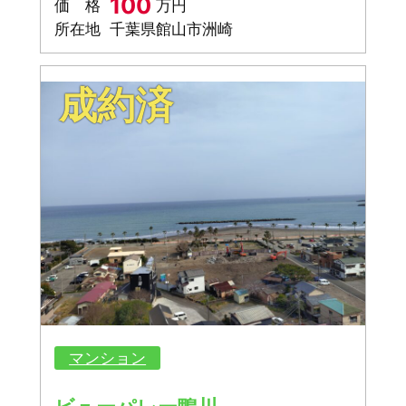
100
価 格
万円
所在地
千葉県館山市洲崎
成約済
マンション