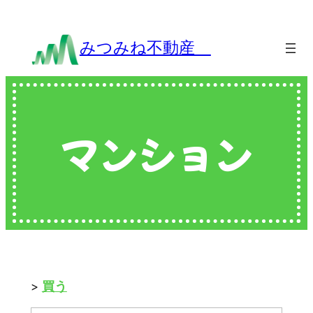
内
容
みつみね不動産
を
ス
キ
ッ
プ
マンション
買う
>