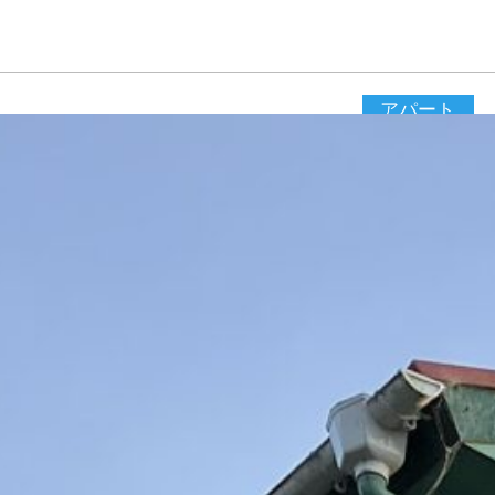
アパート
【物件名】
★リフォーム
おしゃれ！ 
ます。 ★コ
内。 ★海の
りませんか？
間取り
2DK
6
賃 料
万円
所在地
館山市宮
現 況
空家