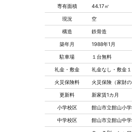
専有面積
44.17㎡
現況
空
構造
鉄骨造
築年月
1988年1月
駐車場
１台無料
礼金・敷金
礼金なし・敷金１
火災保険料
火災保険（家財のみ
更新料
新家賃1カ月
小学校区
館山市立館山小学
中学校区
館山市立館山中学