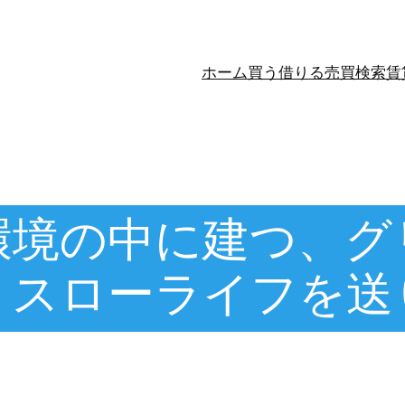
ホーム
買う
借りる
売買検索
賃
環境の中に建つ、グ
りスローライフを送