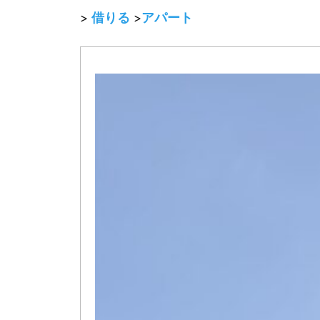
借りる
アパート
>
>