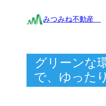
内
容
みつみね不動産
を
ス
キ
ッ
プ
グリーンな
で、ゆった