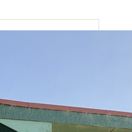
グリーンハイム 201
完了！アクセントクロスが
★窓からは夕陽と海が見え
ンビニ、カフェ、徒歩圏
街館山でスローライフを送
城